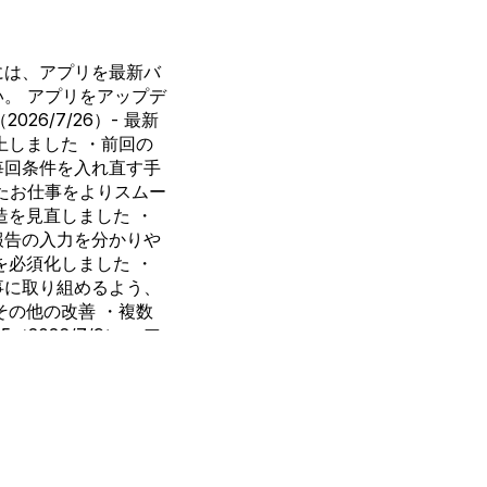
には、アプリを最新バ
。 アプリをアップデ
（2026/7/26）- 最新
上しました ・前回の
毎回条件を入れ直す手
たお仕事をよりスムー
造を見直しました ・
報告の入力を分かりや
を必須化しました ・
事に取り組めるよう、
その他の改善 ・複数
2026/7/9） ■ ア
プリの動作に関わる仕
、今後もより安定して
なりました。
改善と不具合の修正 ・共有
う改善しました。 ・