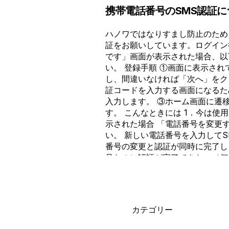
携帯電話番号のSMS認証に
ハノワではなりすまし防止のため
証をお願いしています。ログイン
です」画面が表示された場合、以
い。 登録手順 ①画面に表示さ
し、間違いなければ「次へ」をク
証コードを入力する画面になるた
入力します。 ③ホーム画面に遷
す。 こんなときには 1．今は使
示された場合 「電話番号を変更
い。 新しい電話番号を入力して
番号の変更と認証が同時に完了し
号なのに認証が完了できない／何
ってしまう場合 その電話番号は
スで登録されているため、今ログ
では認証を完了できません。 以
い。 1．左上の「×」をクリック
カテゴリー
電話認証画面にて「ログアウト」
他のメールアドレスで再度ログイ