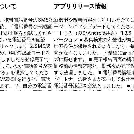
ついて
アプリリリース情報
、携帯電話番号のSMS認
新機能や改善内容をご利用いただく
後、「電話番号が未認証
ージョンにアップデートしてください
下の手順をお試しくださ
ートする（iOS/Android共通） 1.3.6
れている電話番号を確認
バージョン ■ 募集検索の利便性が向
リックします ②SMS認
検索条件が保持されるようになり、
め、6桁の認証コードを
間がなくなりました。 ・希望に合っ
移しましたら登録完了で
ズに探せます。 ■ 完了報告画面の構
用していない電話番号が表
勤務前の情報確認と、勤務後の完了
する」を選択してくださ
すく整理しました。 ■ 電話番号認証
SMS認証を行うと、電話
パートナーの皆さまが安心してお仕
ます。 2．自分の電話番
電話番号認証を必須としました。 ■ 
度やってもこの画面に戻
の軽微な不具合を修正しました。 1.3.5（
、すでに別のメールアドレ
プリの内部環境をアップデート ・ア
インしているアカウント
組みを見直しました。 ・これにより
下の手順をお試しくださ
使いやすいアプリをお届けしやすく
し、画面を閉じます。 2．
1.3.4（2026/6/29） ■ 軽度な
をクリックします。 3．
された募集リンクをアプリで開けるよ
ンし、認証を進めてくだ
職歴入力時の年選択の操作性を改善